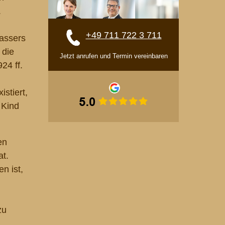
.
+49 711 722 3 711
lassers
 die
Jetzt anrufen und Termin vereinbaren
24 ff.
stiert,
 Kind
en
at.
n ist,
zu