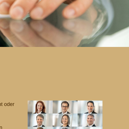
nt oder
n