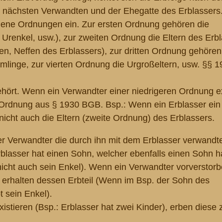
ie nächsten Verwandten und der Ehegatte des Erblassers
edene Ordnungen ein. Zur ersten Ordnung gehören die
Urenkel, usw.), zur zweiten Ordnung die Eltern des Erb
n, Neffen des Erblassers), zur dritten Ordnung gehören
inge, zur vierten Ordnung die Urgroßeltern, usw. §§ 19
hört. Wenn ein Verwandter einer niedrigeren Ordnung exi
n Ordnung aus § 1930
BGB
. Bsp.: Wenn ein Erblasser ein
icht auch die Eltern (zweite Ordnung) des Erblassers.
er Verwandter die durch ihn mit dem Erblasser verwandt
blasser hat einen Sohn, welcher ebenfalls einen Sohn h
icht auch sein Enkel). Wenn ein Verwandter vorverstorbe
d erhalten dessen Erbteil (Wenn im Bsp. der Sohn des
t sein Enkel).
tieren (Bsp.: Erblasser hat zwei Kinder), erben diese 