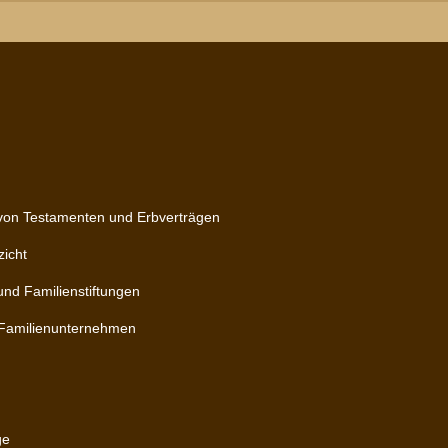
 von Testamenten und Erbverträgen
zicht
und Familienstiftungen
 Familienunternehmen
ge